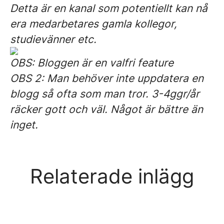
Detta är en kanal som potentiellt kan nå
era medarbetares gamla kollegor,
studievänner etc.
OBS: Bloggen är en valfri feature
OBS 2: Man behöver inte uppdatera en
blogg så ofta som man tror. 3-4ggr/år
räcker gott och väl. Något är bättre än
inget.
Relaterade inlägg
Top-10 & bästa företag i
tävlingen Tough Viking 2015